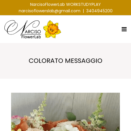
NarcisoFlowerLab WORKSTUDYPLAY
narcisoflowerslab@gmail.com
|
3404945200
COLORATO MESSAGGIO