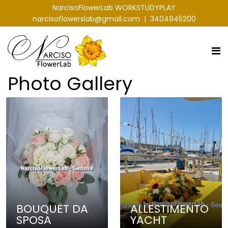
NarcisoFlowerLab WORKSTUDYPLAY
narcisoflowerslab@gmail.com
|
3404945200
Photo Gallery
BOUQUET DA
ALLESTIMENTO
SPOSA
YACHT