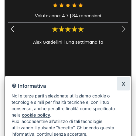
Valutazione: 4.7
|
84 recensioni
Alex Gardellini
|
una settimana fa
X
🍪 Informativa
Noi e terze parti selezionate utilizziamo cookie o
tecnologie simili per finalità tecniche e, con il tuo
consenso, anche per altre finalità come specificato
nella
cookie policy
.
Puoi acconsentire all’utilizzo di tali tecnologie
utilizzando il pulsante “Accetta”. Chiudendo questa
informativa, continui senza accettare.