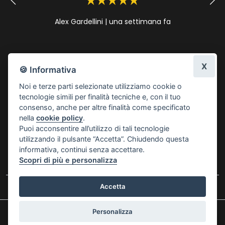
Alex Gardellini
|
una settimana fa
X
🍪 Informativa
Noi e terze parti selezionate utilizziamo cookie o
tecnologie simili per finalità tecniche e, con il tuo
consenso, anche per altre finalità come specificato
nella
cookie policy
.
Puoi acconsentire all’utilizzo di tali tecnologie
utilizzando il pulsante “Accetta”. Chiudendo questa
informativa, continui senza accettare.
Scopri di più e personalizza
Lascia una recensione
Accetta
Narciso di Barbara Mazzone, - 16162 Genova (Genova) - Tel:
Personalizza
3404945200
-
narcisoflowerslab@gmail.com