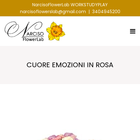
NarcisoFlowerLab WORKSTUDYPLAY
narcisoflowerslab@gmail.com
|
3404945200
CUORE EMOZIONI IN ROSA